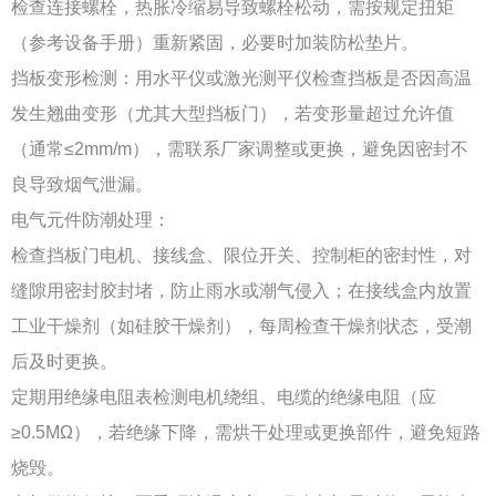
检查连接螺栓，热胀冷缩易导致螺栓松动，需按规定扭矩
（参考设备手册）重新紧固，必要时加装防松垫片。
挡板变形检测：用水平仪或激光测平仪检查挡板是否因高温
发生翘曲变形（尤其大型挡板门），若变形量超过允许值
（通常≤2mm/m），需联系厂家调整或更换，避免因密封不
良导致烟气泄漏。
电气元件防潮处理：
检查挡板门电机、接线盒、限位开关、控制柜的密封性，对
缝隙用密封胶封堵，防止雨水或潮气侵入；在接线盒内放置
工业干燥剂（如硅胶干燥剂），每周检查干燥剂状态，受潮
后及时更换。
定期用绝缘电阻表检测电机绕组、电缆的绝缘电阻（应
≥0.5MΩ），若绝缘下降，需烘干处理或更换部件，避免短路
烧毁。