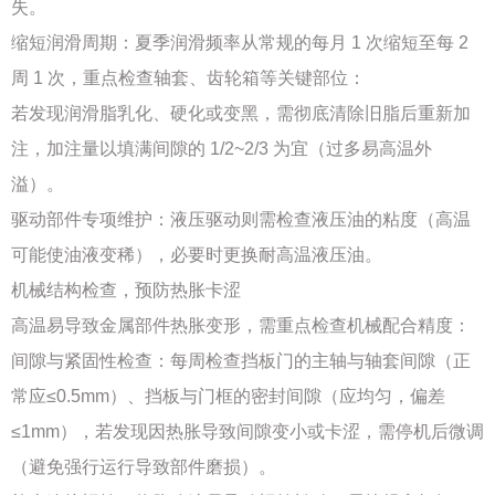
失。
缩短润滑周期：夏季润滑频率从常规的每月 1 次缩短至每 2
周 1 次，重点检查轴套、齿轮箱等关键部位：
若发现润滑脂乳化、硬化或变黑，需彻底清除旧脂后重新加
注，加注量以填满间隙的 1/2~2/3 为宜（过多易高温外
溢）。
驱动部件专项维护：液压驱动则需检查液压油的粘度（高温
可能使油液变稀），必要时更换耐高温液压油。
机械结构检查，预防热胀卡涩
高温易导致金属部件热胀变形，需重点检查机械配合精度：
间隙与紧固性检查：每周检查挡板门的主轴与轴套间隙（正
常应≤0.5mm）、挡板与门框的密封间隙（应均匀，偏差
≤1mm），若发现因热胀导致间隙变小或卡涩，需停机后微调
（避免强行运行导致部件磨损）。