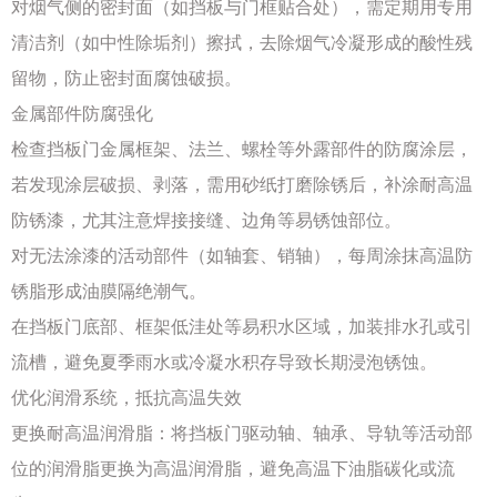
对烟气侧的密封面（如挡板与门框贴合处），需定期用专用
清洁剂（如中性除垢剂）擦拭，去除烟气冷凝形成的酸性残
留物，防止密封面腐蚀破损。
金属部件防腐强化
检查挡板门金属框架、法兰、螺栓等外露部件的防腐涂层，
若发现涂层破损、剥落，需用砂纸打磨除锈后，补涂耐高温
防锈漆，尤其注意焊接接缝、边角等易锈蚀部位。
对无法涂漆的活动部件（如轴套、销轴），每周涂抹高温防
锈脂形成油膜隔绝潮气。
在挡板门底部、框架低洼处等易积水区域，加装排水孔或引
流槽，避免夏季雨水或冷凝水积存导致长期浸泡锈蚀。
优化润滑系统，抵抗高温失效
更换耐高温润滑脂：将挡板门驱动轴、轴承、导轨等活动部
位的润滑脂更换为高温润滑脂，避免高温下油脂碳化或流