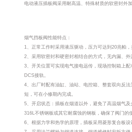
电动液压插板阀采用耐高温、特殊材质的软密封外加3
烟气挡板阀性能特点：
1、正常工作时采用液压驱动，压力可达到20兆帕
2、采用软密封和硬密封相结合的方式，无内漏、外
3、开关位置可实现电气接电远传，现场控制箱上配
DCS接轨。
4、出厂时配有油缸、油站、电控箱、整套双向反法
短，可在小修期内完成。
5、开启状态：插板在烟道以外，避免了高温烟气及
316L不锈钢板或其它耐腐蚀的钢板，确保了阀门的
6、根据力学和热学的原理，插板采用菱形复合板设
7、采用法兰螺栓与烟道连接，烟道维修时安拆方便