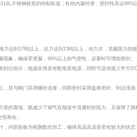
16L不锈钢材质的特制轨道，杜绝内漏外泄，密封性高达99%
，推力达到17吨以上，拉力达到13吨以上，动力大，克服阻力的
漏现象，确保零泄漏，99%以上的气密性，必要时可增加密封。
有到位指示，电源采用原有配电室电源，同时可远传接入甲方D
兰，且与阀门采用螺栓连接，间隙密封采用盘根密封。到达现场
介质的腐蚀。既减少了烟气在烟道中流通时的阻力，又保障了插
使用寿命。
计，内部筋板为电脑数控加工，确保高温及温差变化较大的状态
。