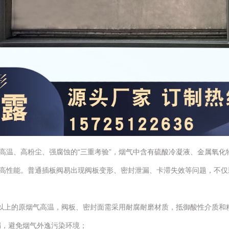
高温、高粉尘、强腐蚀的“三重考验”，烟气中含有硫酸冷凝液、金属氧化
高性能。普通插板阀易出现阀板变形、密封泄漏、卡滞失效等问题，不仅
0℃以上的原烟气高温，阀板、密封面需采用耐腐耐磨材质，抵御酸性介质和
漏，避免烟气外逸污染环境；