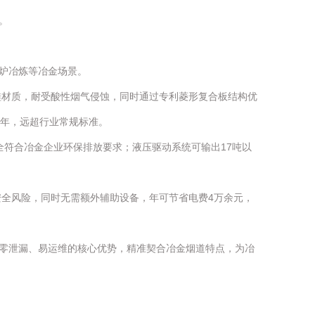
。
炉冶炼等冶金场景。
硅材质，耐受酸性烟气侵蚀，同时通过专利菱形复合板结构优
5年，远超行业常规标准。
符合冶金企业环保排放要求；液压驱动系统可输出17吨以
安全风险，同时无需额外辅助设备，年可节省电费4万余元，
零泄漏、易运维的核心优势，精准契合冶金烟道特点，为冶