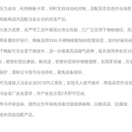
压力波动，杜绝阀板卡滞，同时支持自动化控制，适配高空高危作业场景
插板阀成为适配冶金企业的优选产品。
大推力优势，在严苛工况中展现出突出性能，已广泛应用于钢铁烧结、高
用多重防护设计。阀板选用316L不锈钢搭配纳米防腐涂层，或内衬碳化
下阀板可完全置于烟道外，进一步规避高温烟气烘烤，延长使用寿命至1
构，硬密封层抗磨损、耐高温，软密封层填补细微缝隙，实现零泄漏，完全
保护，遇粉尘卡阻可自动停机，避免设备损坏。
无缝接入冶金企业DCS/PLC系统，实现无人值守操作，降低高空作业
冶金老厂改造需求，停产改造仅需2天即可完成。
率与环保达标。德州众生环保电动液压烟道插板阀，以耐高温、抗腐蚀、
造的优选适配产品。