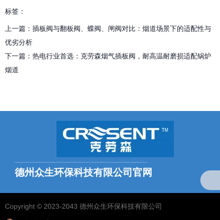
标签：
上一篇：
插板阀与翻板阀、蝶阀、闸阀对比：烟道场景下的适配性与
优劣分析
下一篇：
热电行业首选：克劳森烟气插板阀，耐高温耐磨损适配锅炉
烟道
相关文章
德州众生环保科技有限公司官网
全国统一服务热线：
18769703768（微信同号）
Copyright © 2023-2043 德州众生环保科技有限公司