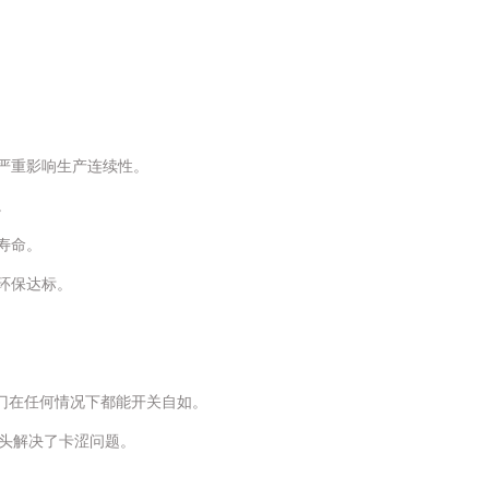
严重影响生产连续性。
。
寿命。
环保达标。
阀门在任何情况下都能开关自如。
头解决了卡涩问题。