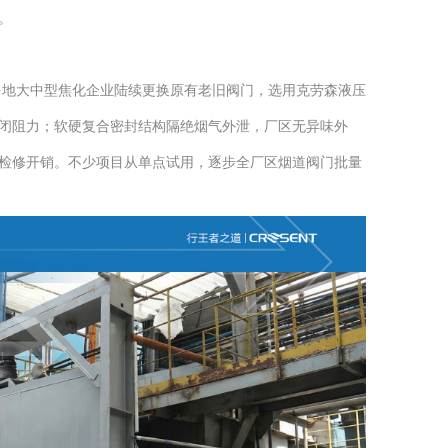
。
多地大中型焦化企业陆续更换原有老旧阀门，选用克劳森液压
闭阻力；软硬复合密封结构隔绝烟气外泄，厂区无异味外
检修开销。不少项目从单点试用，逐步全厂区烟道阀门批量