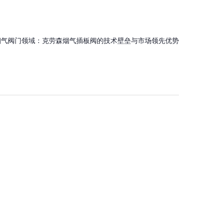
烟气阀门领域：克劳森烟气插板阀的技术壁垒与市场领先优势