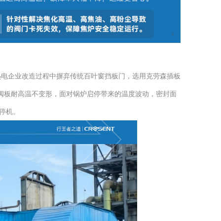
热电企业改造过程中摒弃传统百叶窗挡板门，选用克劳森插板
合阀板耐高温不变形，面对锅炉启停带来的温度波动，密封面
停机。