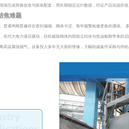
现场完成替换改造与新装配套，用长期稳定运行数据，印证产品实战价值
结焦难题
、普通闸阀普遍存在密封漏烟、阀体卡涩、每年频繁检修更换的通病。 
，依托大推力液压驱动，轻松破除阀体内部粉尘结块与焦油黏附带来的启
离高温腐蚀烟气，设备投入多年无大面积维修，大幅削减备件采购与停机