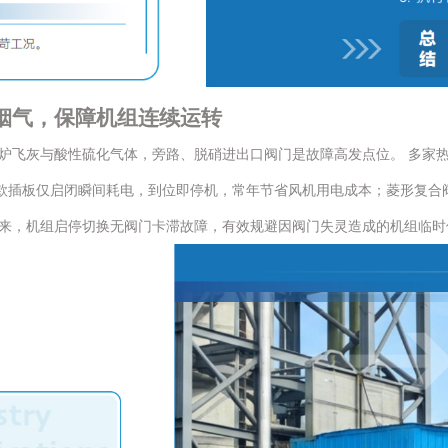
烟气，保障机组连续运转
炉飞灰与酸性硫化气体，旁路、脱硝进出口阀门是故障高发点位。 多家
，新款插板仅启闭瞬间耗电，到位即停机，常年节省风机用电成本；菱形复
来，机组启停切换无阀门卡滞故障，有效规避因阀门失灵造成的机组临时