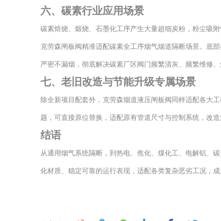
六、碳素行业应用场景
碳素焙烧、煅烧、石墨化工序产生大量超细炭粉，粉尘吸附
克劳森闸板阀精准适配碳素全工序烟气烟道隔断场景。底部
严密不漏烟，彻底解决碳素厂区阀门频繁清灰、频繁维修、
七、老旧改造与节能升级专属场景
除全新项目配套外，克劳森烟道液压闸板阀同样适配各大工
题，可直接原位替换，适配原有管道尺寸与控制系统，改造
结语
从通用烟气系统隔断，到热电、焦化、煤化工、电解铝、碳
化材质、稳定可靠的运行表现，适配各类复杂恶劣工况，成