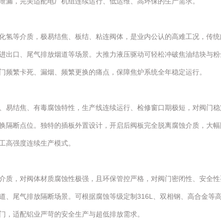
泄漏，完美适配电厂机组连续运行、低运维、高环保的生产需求。
化氢等介质，极易结焦、板结、粘连阀体，是业内公认的高难工况，传统
进出口、尾气排放烟道等场景。大推力液压驱动可轻松冲破焦油结块与粉
门频繁卡死、漏烟、频繁更换的痛点，保障焦炉系统全年稳定运行。
、易结焦、有毒腐蚀特性，生产线连续运行、检修窗口期极短，对阀门稳
换隔断点位。独特的插板外置设计，开启后阀板完全脱离腐蚀介质，大幅
工高强度连续生产模式。
介质，对阀体材质腐蚀性极强，且环保管控严格，对阀门密闭性、安全性
道、尾气排放隔断场景。可根据腐蚀等级定制316L、双相钢、高合金等
门，适配铝业严苛的安全生产与超低排放需求。