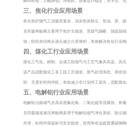
瞬间耗电，大幅降低厂用电耗。设备运行稳定，无卡涩、无
三、焦化行业应用场景
焦化焦炉烟气工况极其复杂，混杂焦炭粉尘、焦油、萘、硫
克劳森闸板阀主要用于焦炉主烟道、荒煤气隔断、脱硫脱硝
蚀；防积灰结构从源头减少介质堆积，有效解决焦化行业阀
四、煤化工行业应用场景
煤化工气化、精制、合成工段烟气与工艺气兼具高温、高压
该产品适配煤化工各工段工艺烟道、尾气处理系统、系统切
卸、无需长时间停机，有效减少非计划停工损失，适配煤化
五、电解铝行业应用场景
电解铝冶炼烟气含高浓度氟化氢、二氧化硫等强腐蚀、有毒
克劳森烟道液压闸板阀多用于电解铝烟气净化系统、除尘烟
外泄，杜绝环保超标与安全隐患，使用寿命远超普通碳钢阀