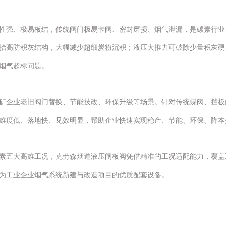
性强、极易板结，传统阀门极易卡阀、密封磨损、烟气泄漏，是碳素行业
抬高防积灰结构，大幅减少超细炭粉沉积；液压大推力可破除少量积灰硬
烟气超标问题。
矿企业老旧阀门替换、节能技改、环保升级等场景。针对传统蝶阀、挡板
难度低、落地快、见效明显，帮助企业快速实现稳产、节能、环保、降本
素五大高难工况，克劳森烟道液压闸板阀凭借精准的工况适配能力，覆盖
为工业企业烟气系统新建与改造项目的优质配套设备。