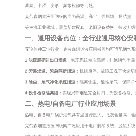
泄漏、卡涩、变形、频繁检修等问题。
克劳森烟道液压闸板阀专为高温、高尘、强腐蚀、易结焦、
等主流工业领域，覆盖新建配套、老旧设备替换、技改升级
一、通用设备点位：全行业通用核心安
无论何种工业行业，克劳森烟道液压闸板阀均可适配烟气系
1.
脱硫脱硝进出口烟道
：实现系统精准隔断，杜绝烟气串漏
2.
旁路烟道、紧急隔断烟道
：机组启停、故障工况下快速切
3.
除尘、尾气净化系统烟道
：隔离含尘、酸性尾气，保障净
4.
设备检修隔离段
：实现局部烟道完全封闭，为设备检修、
二、热电/自备电厂行业应用场景
热电、自备电厂锅炉烟气具有温度跨度大、飞灰含量高、含
克劳森烟道液压闸板阀广泛应用于电厂脱硝系统、脱硫系统