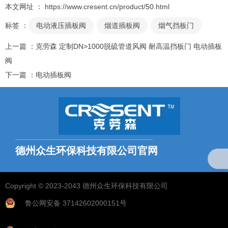
本文网址 ： https://www.cresent.cn/product/50.html
标签 ：
电动液压插板阀
烟道插板阀
烟气挡板门
上一篇 ：
克劳森 定制DN>1000脱硫管道风阀 耐高温挡板门 电动插板
阀
下一篇 ：
电动插板阀
相关推荐
德州众生环保科技有限公司官网
全国统一服务热线：
18769703768（微信同号）
Copyright © 2023-2043 德州众生环保科技有限公司
鲁公网安备 37142602000151号