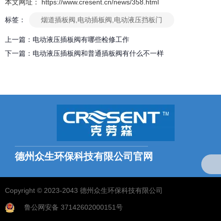
本文网址： https://www.cresent.cn/news/358.html
标签：
烟道插板阀,电动插板阀,电动液压挡板门
上一篇：
电动液压插板阀有哪些检修工作
下一篇：
电动液压插板阀和普通插板阀有什么不一样
相关文章
德州众生排烟系统核心组件解析：烟气插板阀应用实践
2025-08-08
德州众生环保科技有限公司官网
烟道插板阀在脱硫脱硝过程有哪些重要作用
2025-08-30
全国统一服务热线：
18769703768（微信同号）
Copyright © 2023-2043 德州众生环保科技有限公司
烟道插板阀能不平着装？
2025-08-26
鲁公网安备 37142602000151号