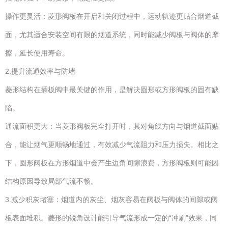
操作更灵活：菱形阀板在开启和关闭过程中，运动轨迹更贴合烟道截
面，尤其适合安装空间有限的烟道系统，同时能减少阀板与阀体的摩
擦，延长使用寿命。
2.提升流通效率与防堵
菱形结构在插板阀中最关键的作用，是解决圆形或方形阀板的固有缺
陷。
通流面积更大：当菱形阀板完全打开时，其对角线方向与烟道截面贴
合，能让烟气更顺畅地通过，有效减少气流阻力和压力损失。相比之
下，圆形阀板在方形烟道中会产生边角间隙浪费，方形阀板则可能因
结构原因导致局部气流不畅。
3.减少积灰堵塞：烟道内的灰尘、烟灰容易在阀板与阀体的间隙或阀
板表面堆积。菱形的锐角设计能引导气流形成一定的“冲刷”效果，同